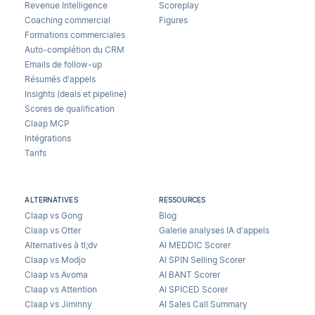
Revenue Intelligence
Scoreplay
Coaching commercial
Figures
Formations commerciales
Auto-complétion du CRM
Emails de follow-up
Résumés d'appels
Insights (deals et pipeline)
Scores de qualification
Claap MCP
Intégrations
Tarifs
ALTERNATIVES
RESSOURCES
Claap vs Gong
Blog
Claap vs Otter
Galerie analyses IA d’appels
Alternatives à tl;dv
AI MEDDIC Scorer
Claap vs Modjo
AI SPIN Selling Scorer
Claap vs Avoma
AI BANT Scorer
Claap vs Attention
AI SPICED Scorer
Claap vs Jiminny
AI Sales Call Summary