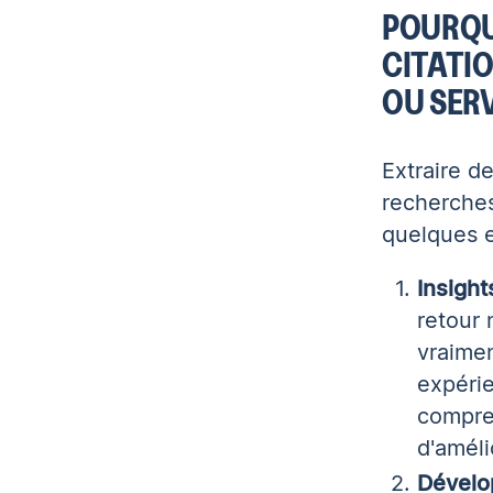
POURQU
CITATI
OU SERV
Extraire de
recherches
quelques e
Insight
retour 
vraimen
expérie
compren
d'améli
Dévelo