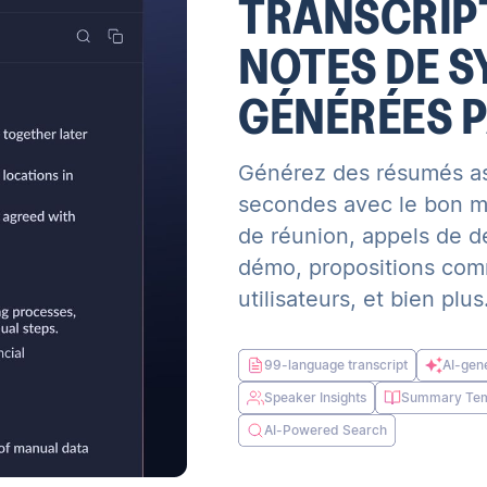
TRANSCRIPT
NOTES DE 
GÉNÉRÉES P
Générez des résumés as
secondes avec le bon m
de réunion, appels de d
démo, propositions com
utilisateurs, et bien plus
99-language transcript
AI-gen
Speaker Insights
Summary Tem
AI-Powered Search