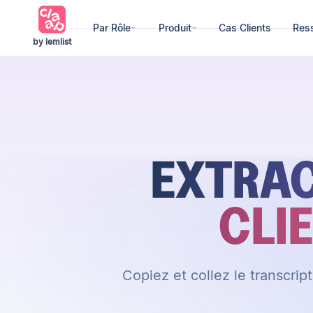
Par Rôle
Produit
Cas Clients
Res
by lemlist
EXTRAC
CLI
Copiez et collez le transcrip