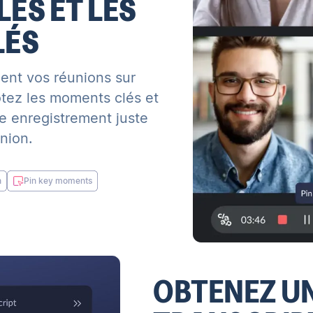
ES ET LES
LÉS
ent vos réunions sur
ez les moments clés et
e enregistrement juste
nion.
n
Pin key moments
OBTENEZ U