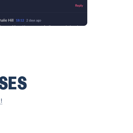
SES
!