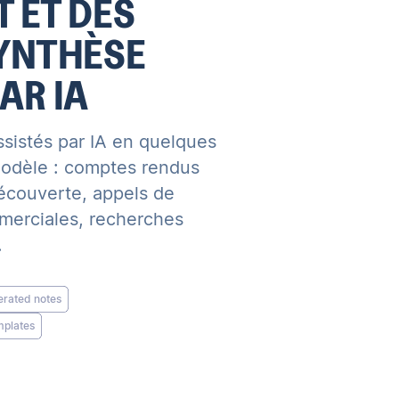
 ET DES
SYNTHÈSE
AR IA
sistés par IA en quelques
odèle : comptes rendus
écouverte, appels de
merciales, recherches
.
erated notes
plates