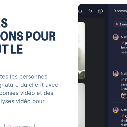
ES
ONS POUR
T LE
tes les personnes
gnature du client avec
ponses vidéo et des
alyses vidéo pour
ds
Video replies