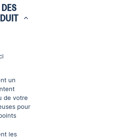
 DES
ODUIT
ci
ent un
entent
u de votre
ieuses pour
points
nt les