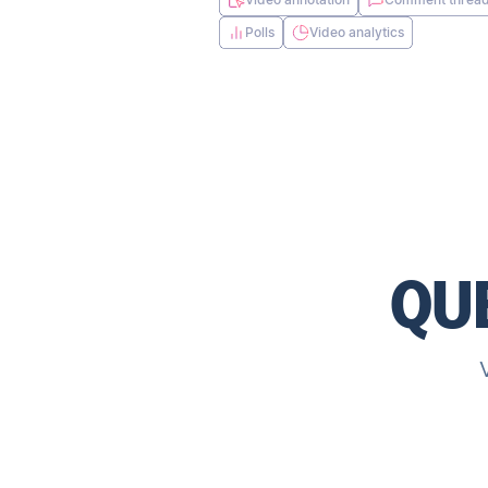
Polls
Video analytics
QU