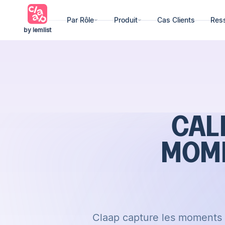
Par Rôle
Produit
Cas Clients
Res
by lemlist
CAL
MOME
Claap capture les moments c