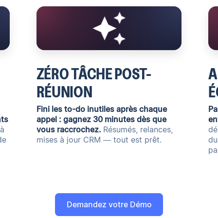
ZÉRO TÂCHE POST-
A
RÉUNION
É
Fini les to-do inutiles après chaque
Pa
hts
appel : gagnez 30 minutes dès que
en
 à
vous raccrochez.
Résumés, relances,
dé
de
mises à jour CRM — tout est prêt.
du
pa
Demandez votre Démo