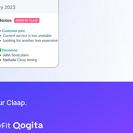
ur Claap.