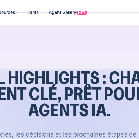
sources
Tarifs
Agent Gallery
NEW
L HIGHLIGHTS : CH
NT CLÉ, PRÊT POU
AGENTS IA.
lés, les décisions et les prochaines étapes d