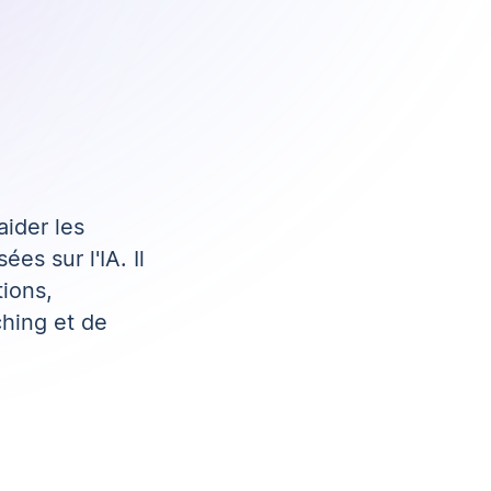
aider les
s sur l'IA. Il
tions,
ching et de