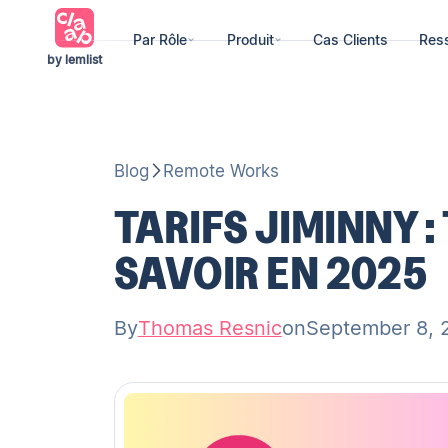
Par Rôle
Produit
Cas Clients
Res
by lemlist
Blog
Remote Works
TARIFS JIMINNY 
SAVOIR EN 2025
By
Thomas Resnic
on
September 8, 