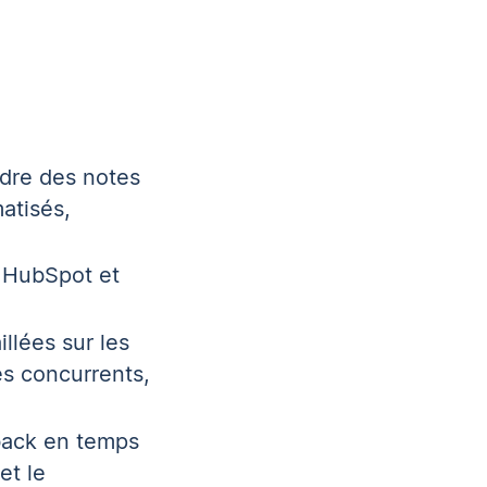
ndre des notes
atisés,
, HubSpot et
llées sur les
es concurrents,
dback en temps
et le