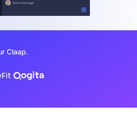
ur Claap.