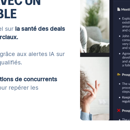
AVEC UN
BLE
el sur
la santé des deals
rciaux.
 grâce aux alertes IA sur
ualifiés.
tions de concurrents
ur repérer les