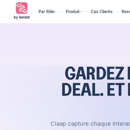
Par Rôle
Produit
Cas Clients
Res
by lemlist
GARDEZ 
DEAL. ET
Claap capture chaque interac