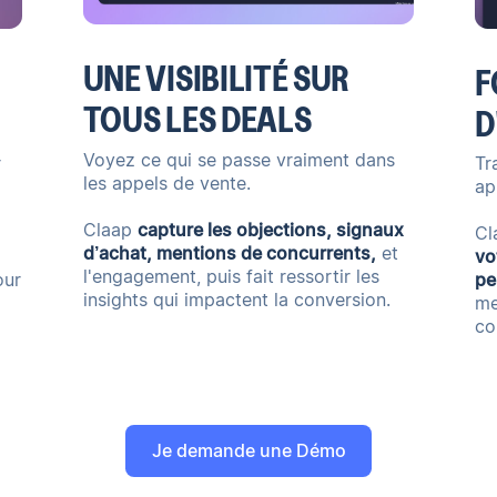
UNE VISIBILITÉ SUR
F
TOUS LES DEALS
D
Voyez ce qui se passe vraiment dans
r
Tr
les appels de vente.
ap
Claap
capture les objections, signaux
Cl
d’achat, mentions de concurrents,
et
vo
l'engagement, puis fait ressortir les
our
pe
insights qui impactent la conversion.
me
co
Je demande une Démo