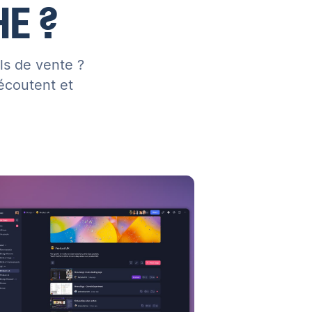
E ?
els de vente ?
écoutent et