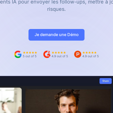
gents IA pour envoyer les follow-ups, mettre à 
risques.
Je demande une Démo