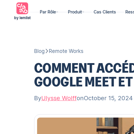
Par Rôle
Produit
Cas Clients
Res
by lemlist
Blog
Remote Works
COMMENT ACCÉDE
GOOGLE MEET ET 
By
Ulysse Wolff
on
October 15, 2024