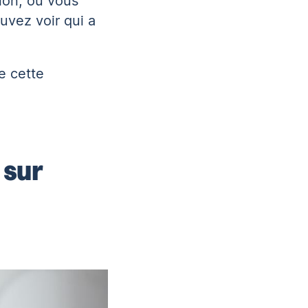
ion, où vous
uvez voir qui a
e cette
 sur