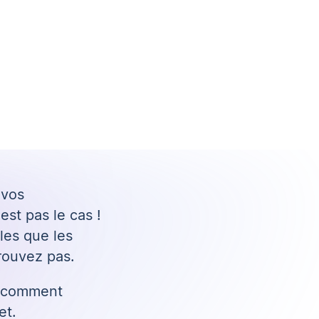
 vos
st pas le cas !
les que les
rouvez pas.
er comment
et.