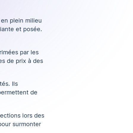
en plein milieu
fiante et posée.
rimées par les
es de prix à des
és. Ils
 permettent de
ections lors des
 pour surmonter