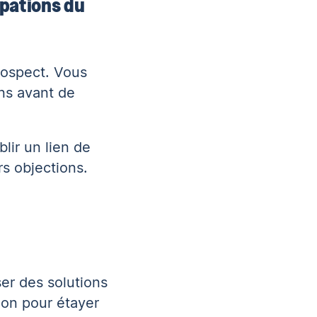
upations du
rospect. Vous
ns avant de
blir un lien de
rs objections.
ser des solutions
ion pour étayer