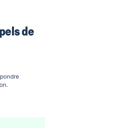
ppels de
répondre
on.