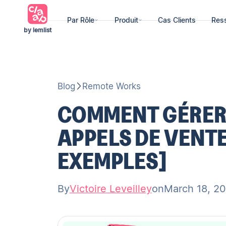
Par Rôle
Produit
Cas Clients
Res
by lemlist
Blog
Remote Works
COMMENT GÉRER 
APPELS DE VENTE
EXEMPLES]
By
Victoire Leveilley
on
March 18, 2