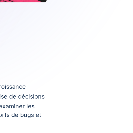
croissance
ise de décisions
examiner les
orts de bugs et