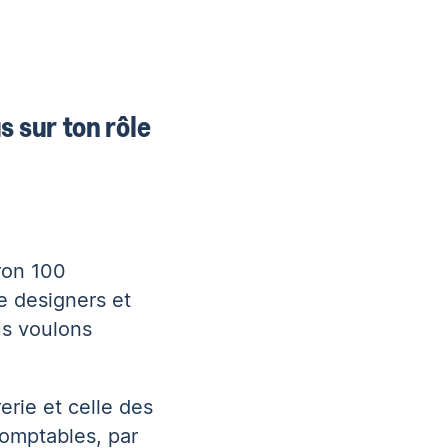
 sur ton rôle
ron 100
e designers et
us voulons
erie et celle des
comptables, par