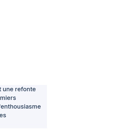
t une refonte
emiers
 l'enthousiasme
des