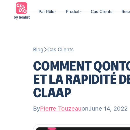
Par Rôle
Produit
Cas Clients
Res
by lemlist
Blog
Cas Clients
COMMENT QONTO 
ET LA RAPIDITÉ 
CLAAP
By
Pierre Touzeau
on
June 14, 2022