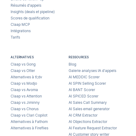
Résumés d'appels
Insights (deals et pipeline)
Scores de qualification
Claap MCP
Intégrations
Tarifs
ALTERNATIVES
RESSOURCES
Claap vs Gong
Blog
Claap vs Otter
Galerie analyses IA d’appels
Alternatives à tl;dv
AI MEDDIC Scorer
Claap vs Modjo
AI SPIN Selling Scorer
Claap vs Avoma
AI BANT Scorer
Claap vs Attention
AI SPICED Scorer
Claap vs Jiminny
AI Sales Call Summary
Claap vs Chorus
AI Sales email generator
Claap vs Clari Copilot
AI CRM Extractor
Alternatives à Fathom
AI Objections Extractor
Alternatives à Fireflies
AI Feature Request Extractor
AI Customer story writer