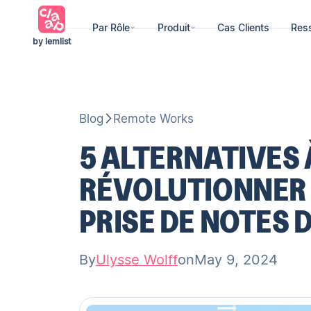
Par Rôle
Produit
Cas Clients
Res
by lemlist
Blog
Remote Works
5 ALTERNATIVES
RÉVOLUTIONNER 
PRISE DE NOTES 
By
Ulysse Wolff
on
May 9, 2024