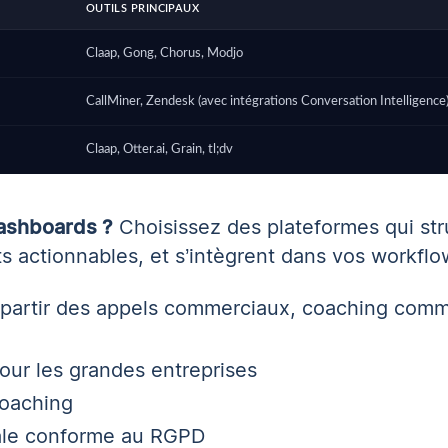
OUTILS PRINCIPAUX
Claap, Gong, Chorus, Modjo
CallMiner, Zendesk (avec intégrations Conversation Intelligence
Claap, Otter.ai, Grain, tl;dv
dashboards ?
Choisissez des plateformes qui str
ts actionnables, et s’intègrent dans vos workflo
 partir des appels commerciaux
,
coaching comm
our les grandes entreprises
oaching
ale conforme au RGPD