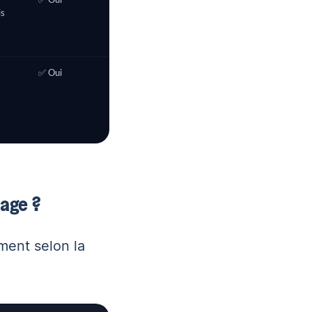
✅ Oui
is
✅ Oui
sage ?
ment selon la