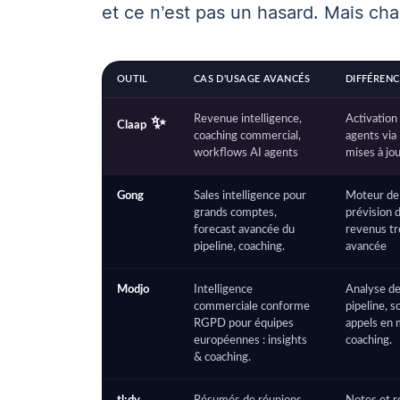
et ce n’est pas un hasard. Mais cha
OUTIL
CAS D'USAGE AVANCÉS
DIFFÉRENC
Revenue intelligence,
Activation
Claap
coaching commercial,
agents vi
workflows AI agents
mises à j
Gong
Sales intelligence pour
Moteur de
grands comptes,
prévision 
forecast avancée du
revenus tr
pipeline, coaching.
avancée
Modjo
Intelligence
Analyse d
commerciale conforme
pipeline, s
RGPD pour équipes
appels en
européennes : insights
coaching.
& coaching.