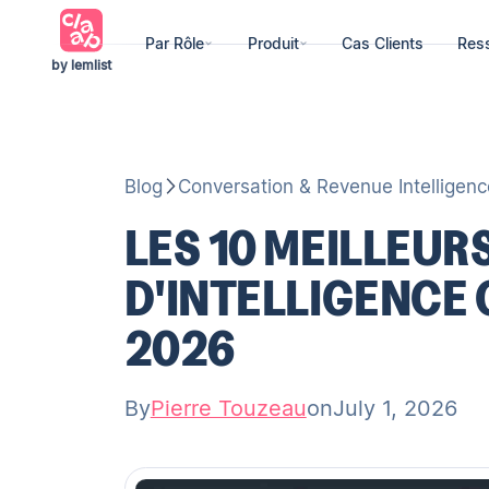
Par Rôle
Produit
Cas Clients
Res
by lemlist
Blog
Conversation & Revenue Intelligenc
LES 10 MEILLEUR
D'INTELLIGENCE
2026
By
Pierre Touzeau
on
July 1, 2026