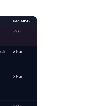
ESSAI GRATUIT
✅ Oui
mois
❌ Non
❌ Non