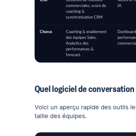
tl;dv
Résumés de réunions
Notes et 
commerciales, score de
IA
coaching &
synchronisation CRM
Chorus
Coaching & enablement
Dashboard
des équipes Sales.
performan
Analytics des
commerci
performances &
forecast.
Quel logiciel de conversation 
Voici un aperçu rapide des outils l
taille des équipes.