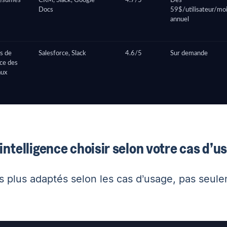
résumés
CRM, Slack, Google
4.7/5
Dès
Docs
59$/utilisateur/mo
annuel
s de
Salesforce, Slack
4.6/5
Sur demande
ce des
aux
intelligence choisir selon votre cas d’u
es plus adaptés selon les cas d’usage, pas seule