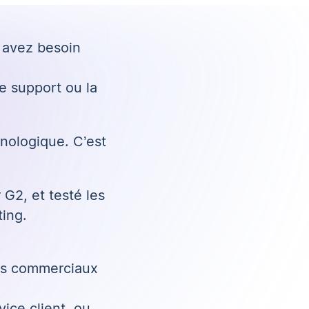
avez besoin
le support ou la
hnologique. C’est
G2, et testé les
ting.
ders commerciaux
ice client, ou