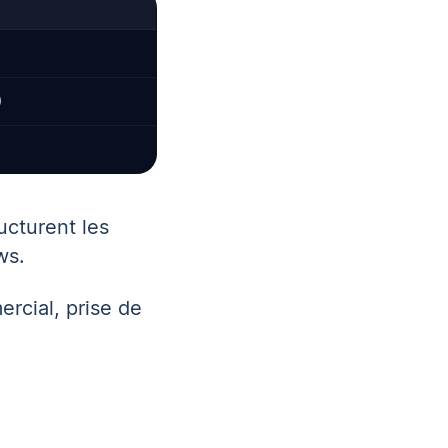
)
ucturent les
ws.
ercial
,
prise de