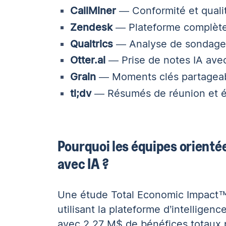
CallMiner
— Conformité et qualit
Zendesk
— Plateforme complète 
Qualtrics
— Analyse de sondages 
Otter.ai
— Prise de notes IA avec
Grain
— Moments clés partageabl
tl;dv
— Résumés de réunion et é
Pourquoi les équipes orientée
avec IA ?
Une
étude Total Economic Impact™ 
utilisant la plateforme d’intelligen
avec 2,27 M$ de bénéfices totaux 