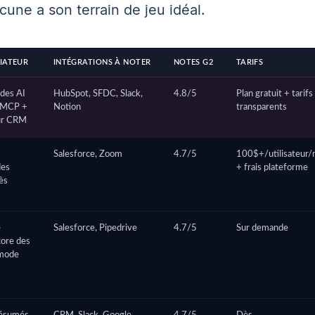
cune a son terrain de jeu idéal.
IATEUR
INTÉGRATIONS À NOTER
NOTES G2
TARIFS
 des AI
HubSpot, SFDC, Slack,
4.8/5
Plan gratuit + tarifs
a MCP +
Notion
transparents
our CRM
Salesforce, Zoom
4.7/5
100$+/utilisateur/
des
+ frais plateforme
ès
e
Salesforce, Pipedrive
4.7/5
Sur demande
core des
 mode