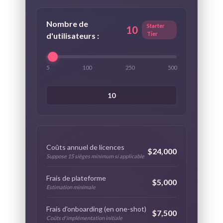
Nombre de
Starter
10
Tier
d'utilisateurs :
5
100
250
500
Coûts annuel de licences
$24,000
Suppose 15 sièges minimum si applicable
Frais de plateforme
$5,000
Estimation minimale
Frais d'onboarding (en one-shot)
$7,500
Coûts d'implémentation initiale