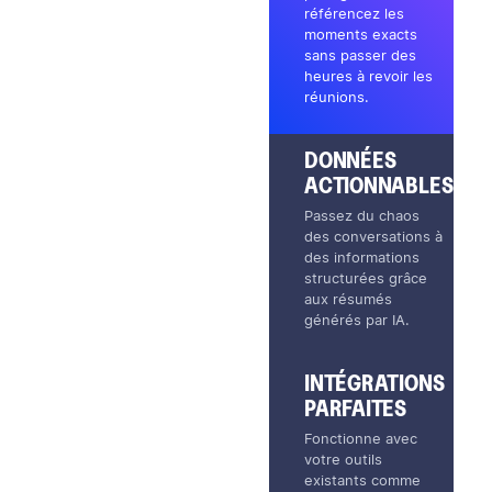
référencez les
moments exacts
sans passer des
heures à revoir les
réunions.
DONNÉES
ACTIONNABLES
Passez du chaos
des conversations à
des informations
structurées grâce
aux résumés
générés par IA.
INTÉGRATIONS
PARFAITES
Fonctionne avec
votre outils
existants comme