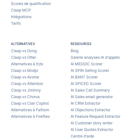
Scores de qualification
Claap MCP
Intégrations
Tarifs
ALTERNATIVES
RESSOURCES
Claap vs Gong
Blog
Claap vs Otter
Galerie analyses IA d’appels
Alternatives à tl;dv
AI MEDDIC Scorer
Claap vs Modjo
AI SPIN Selling Scorer
Claap vs Avoma
AI BANT Scorer
Claap vs Attention
AI SPICED Scorer
Claap vs Jiminny
AI Sales Call Summary
Claap vs Chorus
AI Sales email generator
Claap vs Clari Copilot
AI CRM Extractor
Alternatives à Fathom
AI Objections Extractor
Alternatives à Fireflies
AI Feature Request Extractor
AI Customer story writer
AI User Quotes Extractor
Centre d'aide