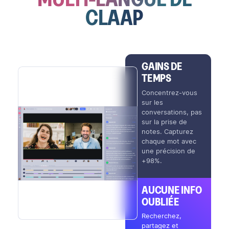
CLAAP
GAINS DE
TEMPS
Concentrez-vous
sur les
conversations, pas
sur la prise de
notes. Capturez
chaque mot avec
une précision de
+98%.
AUCUNE INFO
OUBLIÉE
Recherchez,
partagez et