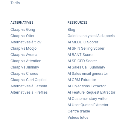
Tarifs
ALTERNATIVES
RESSOURCES
Claap vs Gong
Blog
Claap vs Otter
Galerie analyses IA d’appels
Alternatives à tl;dv
AI MEDDIC Scorer
Claap vs Modjo
AI SPIN Selling Scorer
Claap vs Avoma
AI BANT Scorer
Claap vs Attention
AI SPICED Scorer
Claap vs Jiminny
AI Sales Call Summary
Claap vs Chorus
AI Sales email generator
Claap vs Clari Copilot
AI CRM Extractor
Alternatives à Fathom
AI Objections Extractor
Alternatives à Fireflies
AI Feature Request Extractor
AI Customer story writer
AI User Quotes Extractor
Centre d'aide
Vidéos tutos