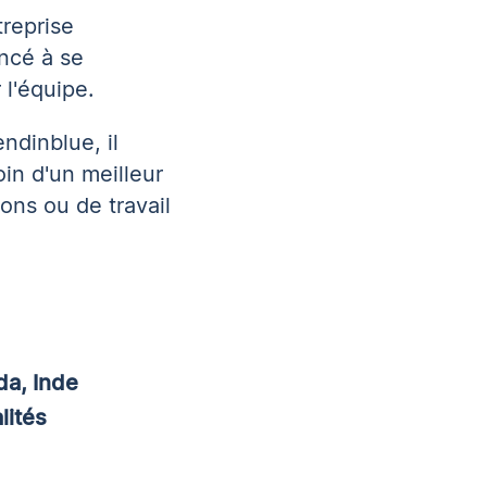
treprise
ncé à se
 l'équipe.
dinblue, il
soin d'un meilleur
ons ou de travail
da, Inde
lités