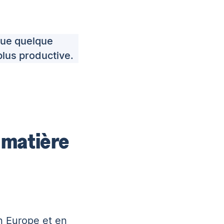
 que quelque
lus productive.
 matière
n Europe et en