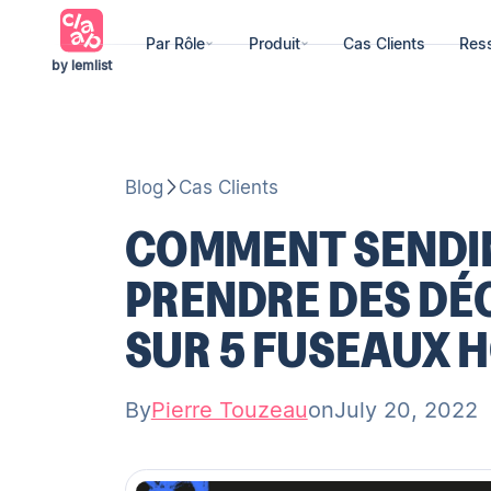
Par Rôle
Produit
Cas Clients
Res
by lemlist
Blog
Cas Clients
COMMENT SENDIN
PRENDRE DES DÉ
SUR 5 FUSEAUX 
By
Pierre Touzeau
on
July 20, 2022