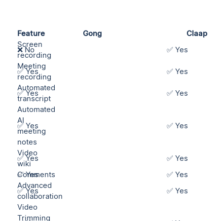
Feature
Gong
Claap
Screen
❌ No
✅ Yes
recording
Meeting
✅ Yes
✅ Yes
recording
Automated
✅ Yes
✅ Yes
transcript
Automated
AI
✅ Yes
✅ Yes
meeting
notes
Video
✅ Yes
✅ Yes
wiki
Comments
✅ Yes
✅ Yes
Advanced
✅ Yes
✅ Yes
collaboration
Video
Trimming