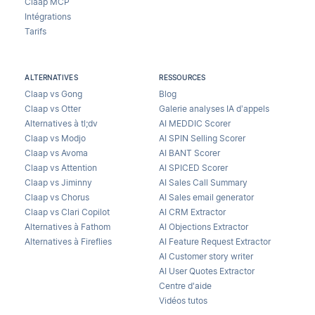
Claap MCP
Intégrations
Tarifs
ALTERNATIVES
RESSOURCES
Claap vs Gong
Blog
Claap vs Otter
Galerie analyses IA d’appels
Alternatives à tl;dv
AI MEDDIC Scorer
Claap vs Modjo
AI SPIN Selling Scorer
Claap vs Avoma
AI BANT Scorer
Claap vs Attention
AI SPICED Scorer
Claap vs Jiminny
AI Sales Call Summary
Claap vs Chorus
AI Sales email generator
Claap vs Clari Copilot
AI CRM Extractor
Alternatives à Fathom
AI Objections Extractor
Alternatives à Fireflies
AI Feature Request Extractor
AI Customer story writer
AI User Quotes Extractor
Centre d'aide
Vidéos tutos