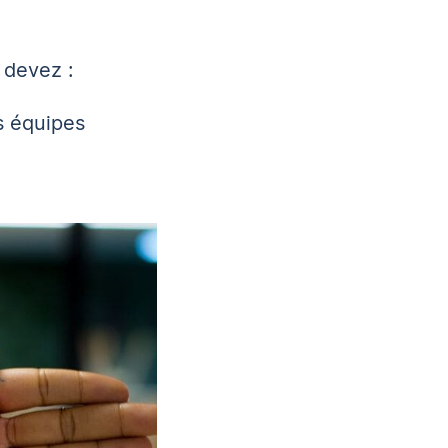
s devez :
s équipes