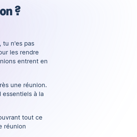
ion ?
 tu n'es pas
our les rendre
éunions entrent en
rès une réunion.
 essentiels à la
ouvrant tout ce
de réunion