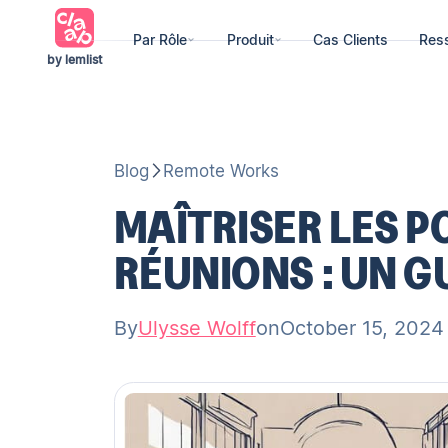
Par Rôle
Produit
Cas Clients
Res
by lemlist
Blog
Remote Works
MAÎTRISER LES P
RÉUNIONS : UN 
By
Ulysse Wolff
on
October 15, 2024