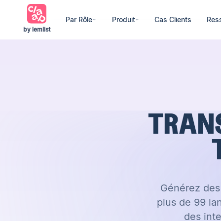
Par Rôle
Produit
Cas Clients
Res
by lemlist
TRANS
Générez des 
plus de 99 la
des int