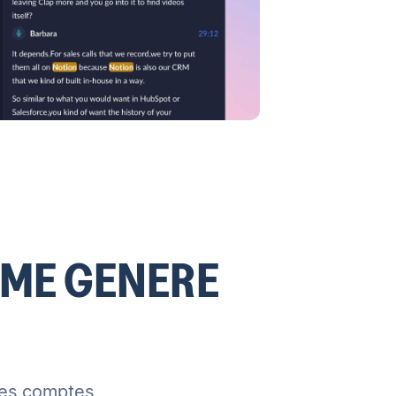
UME GENERE
des comptes