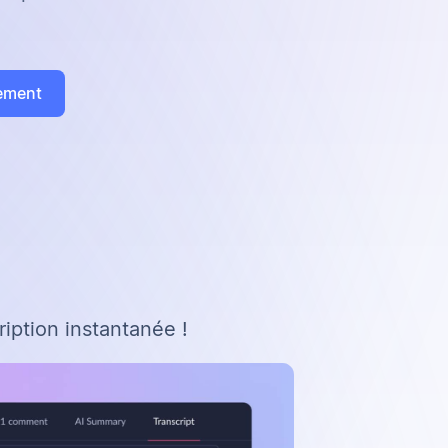
tement
iption instantanée !