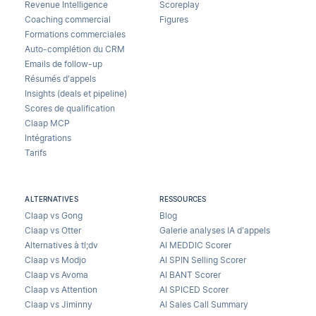
Revenue Intelligence
Scoreplay
Coaching commercial
Figures
Formations commerciales
Auto-complétion du CRM
Emails de follow-up
Résumés d'appels
Insights (deals et pipeline)
Scores de qualification
Claap MCP
Intégrations
Tarifs
ALTERNATIVES
RESSOURCES
Claap vs Gong
Blog
Claap vs Otter
Galerie analyses IA d’appels
Alternatives à tl;dv
AI MEDDIC Scorer
Claap vs Modjo
AI SPIN Selling Scorer
Claap vs Avoma
AI BANT Scorer
Claap vs Attention
AI SPICED Scorer
Claap vs Jiminny
AI Sales Call Summary