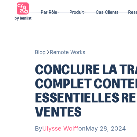
Par Rôle
Produit
Cas Clients
Res
by lemlist
Blog
Remote Works
CONCLURE LA TR
COMPLET CONTEN
ESSENTIELLES RE
VENTES
By
Ulysse Wolff
on
May 28, 2024