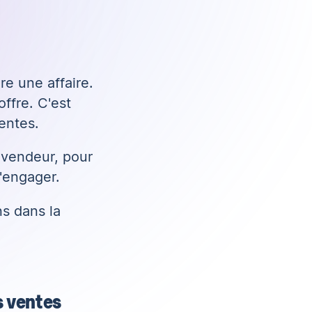
re une affaire.
ffre. C'est
ventes.
 vendeur, pour
s'engager.
ns dans la
s ventes