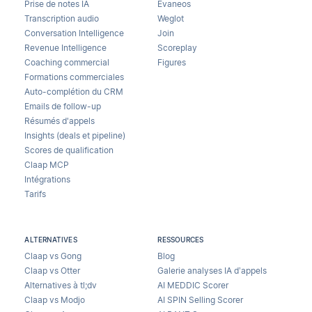
Prise de notes IA
Evaneos
Transcription audio
Weglot
Conversation Intelligence
Join
Revenue Intelligence
Scoreplay
Coaching commercial
Figures
Formations commerciales
Auto-complétion du CRM
Emails de follow-up
Résumés d'appels
Insights (deals et pipeline)
Scores de qualification
Claap MCP
Intégrations
Tarifs
ALTERNATIVES
RESSOURCES
Claap vs Gong
Blog
Claap vs Otter
Galerie analyses IA d’appels
Alternatives à tl;dv
AI MEDDIC Scorer
Claap vs Modjo
AI SPIN Selling Scorer