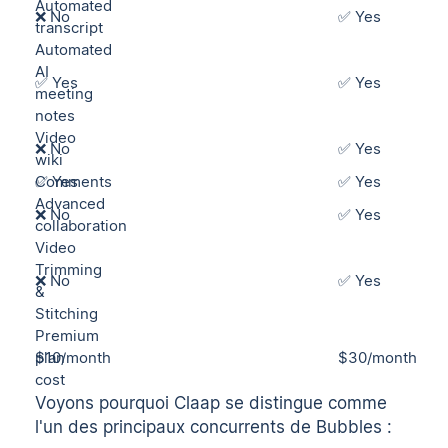
Automated
❌ No
✅ Yes
transcript
Automated
AI
✅ Yes
✅ Yes
meeting
notes
Video
❌ No
✅ Yes
wiki
Comments
✅ Yes
✅ Yes
Advanced
❌ No
✅ Yes
collaboration
Video
Trimming
❌ No
✅ Yes
&
Stitching
Premium
plan
$10/month
$30/month
cost
Voyons pourquoi Claap se distingue comme
l'un des principaux concurrents de Bubbles :