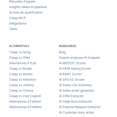
Résumés d'appels
Insights (deals et pipeline)
Scores de qualification
Claap MCP
Intégrations
Tarifs
ALTERNATIVES
RESSOURCES
Claap vs Gong
Blog
Claap vs Otter
Galerie analyses IA d’appels
Alternatives à tl;dv
AI MEDDIC Scorer
Claap vs Modjo
AI SPIN Selling Scorer
Claap vs Avoma
AI BANT Scorer
Claap vs Attention
AI SPICED Scorer
Claap vs Jiminny
AI Sales Call Summary
Claap vs Chorus
AI Sales email generator
Claap vs Clari Copilot
AI CRM Extractor
Alternatives à Fathom
AI Objections Extractor
Alternatives à Fireflies
AI Feature Request Extractor
AI Customer story writer