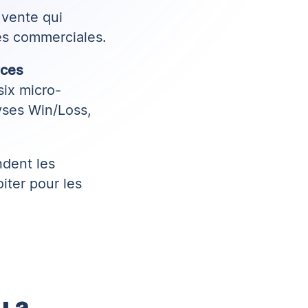
 vente qui
es commerciales.
rces
six micro-
yses Win/Loss,
dent les
iter pour les