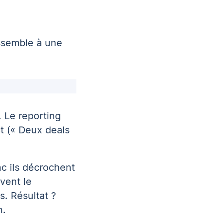
essemble à une
. Le reporting
act (« Deux deals
c ils décrochent
vent le
. Résultat ?
n.