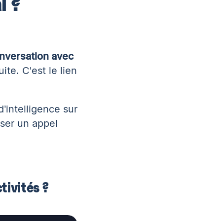
l ?
onversation avec
te. C'est le lien
’intelligence sur
iser un appel
tivités ?