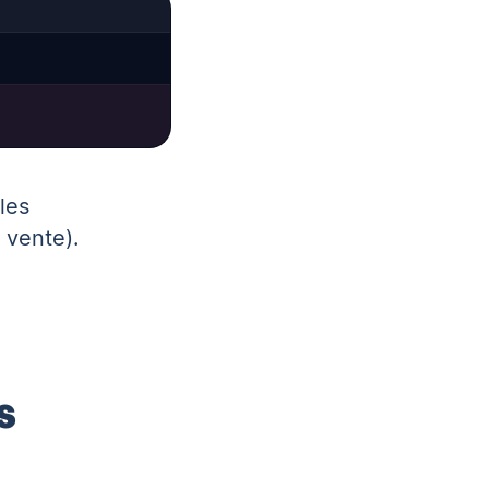
les
 vente).
s