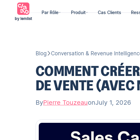
Par Rôle
Produit
Cas Clients
Res
by lemlist
Blog
Conversation & Revenue Intelligenc
COMMENT CRÉER 
DE VENTE (AVEC
By
Pierre Touzeau
on
July 1, 2026