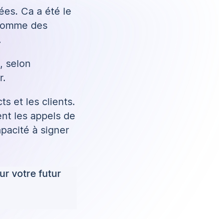
ées. Ca a été le
 comme des
.
, selon
r.
s et les clients.
nt les appels de
pacité à signer
r votre futur