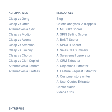
ALTERNATIVES
RESSOURCES
Claap vs Gong
Blog
Claap vs Otter
Galerie analyses IA d’appels
Alternatives à tl;dv
AI MEDDIC Scorer
Claap vs Modjo
AI SPIN Selling Scorer
Claap vs Avoma
AI BANT Scorer
Claap vs Attention
AI SPICED Scorer
Claap vs Jiminny
AI Sales Call Summary
Claap vs Chorus
AI Sales email generator
Claap vs Clari Copilot
AI CRM Extractor
Alternatives à Fathom
AI Objections Extractor
Alternatives à Fireflies
AI Feature Request Extractor
AI Customer story writer
AI User Quotes Extractor
Centre d'aide
Vidéos tutos
ENTREPRISE