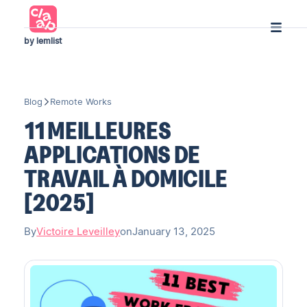
by lemlist
Blog
Remote Works
11 MEILLEURES
APPLICATIONS DE
TRAVAIL À DOMICILE
[2025]
By
Victoire Leveilley
on
January 13, 2025