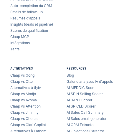
Auto-complétion du CRM
Emails de follow-up
Résumés d'appels
Insights (deals et pipeline)
Scores de qualification
Claap MCP
Intégrations
Tarifs
ALTERNATIVES
RESSOURCES
Claap vs Gong
Blog
Claap vs Otter
Galerie analyses IA d’appels
Alternatives à tl;dv
AI MEDDIC Scorer
Claap vs Modjo
AI SPIN Selling Scorer
Claap vs Avoma
AI BANT Scorer
Claap vs Attention
AI SPICED Scorer
Claap vs Jiminny
AI Sales Call Summary
Claap vs Chorus
AI Sales email generator
Claap vs Clari Copilot
AI CRM Extractor
Alternatives à Fathom
AI Objections Extractor