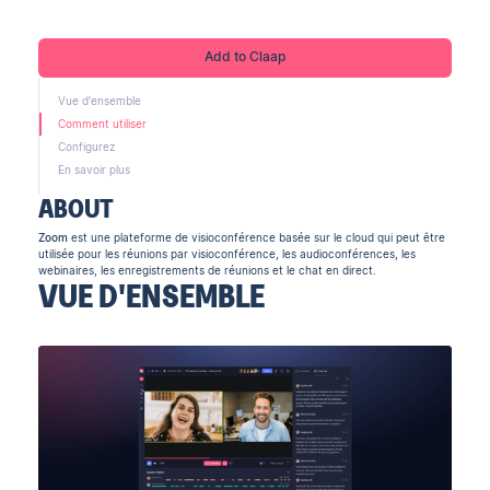
Add to Claap
Vue d'ensemble
Comment utiliser
Configurez
En savoir plus
ABOUT
Zoom
est une plateforme de visioconférence basée sur le cloud qui peut être
utilisée pour les réunions par visioconférence, les audioconférences, les
webinaires, les enregistrements de réunions et le chat en direct.
VUE D'ENSEMBLE