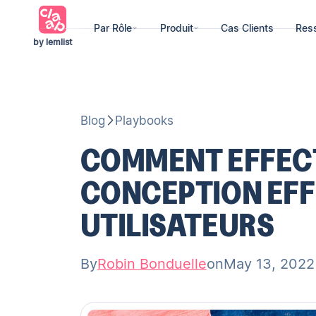
Par Rôle
Produit
Cas Clients
Res
by lemlist
Blog
Playbooks
COMMENT EFFECT
CONCEPTION EFF
UTILISATEURS
By
Robin Bonduelle
on
May 13, 2022