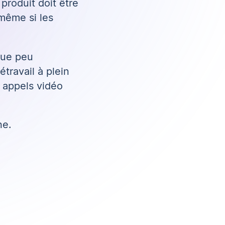
produit doit être
 même si les
que peu
travail à plein
s appels vidéo
ne.