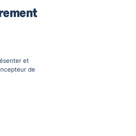
airement
ésenter et
oncepteur de