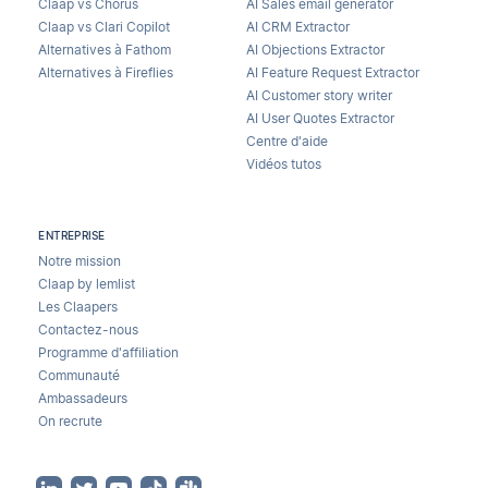
Claap vs Chorus
AI Sales email generator
Claap vs Clari Copilot
AI CRM Extractor
Alternatives à Fathom
AI Objections Extractor
Alternatives à Fireflies
AI Feature Request Extractor
AI Customer story writer
AI User Quotes Extractor
Centre d'aide
Vidéos tutos
ENTREPRISE
Notre mission
Claap by lemlist
Les Claapers
Contactez-nous
Programme d'affiliation
Communauté
Ambassadeurs
On recrute