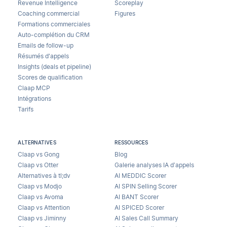
Revenue Intelligence
Scoreplay
Coaching commercial
Figures
Formations commerciales
Auto-complétion du CRM
Emails de follow-up
Résumés d'appels
Insights (deals et pipeline)
Scores de qualification
Claap MCP
Intégrations
Tarifs
ALTERNATIVES
RESSOURCES
Claap vs Gong
Blog
Claap vs Otter
Galerie analyses IA d’appels
Alternatives à tl;dv
AI MEDDIC Scorer
Claap vs Modjo
AI SPIN Selling Scorer
Claap vs Avoma
AI BANT Scorer
Claap vs Attention
AI SPICED Scorer
Claap vs Jiminny
AI Sales Call Summary