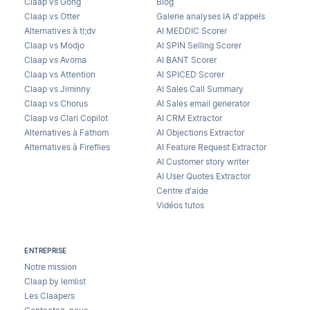
Claap vs Gong
Blog
Claap vs Otter
Galerie analyses IA d’appels
Alternatives à tl;dv
AI MEDDIC Scorer
Claap vs Modjo
AI SPIN Selling Scorer
Claap vs Avoma
AI BANT Scorer
Claap vs Attention
AI SPICED Scorer
Claap vs Jiminny
AI Sales Call Summary
Claap vs Chorus
AI Sales email generator
Claap vs Clari Copilot
AI CRM Extractor
Alternatives à Fathom
AI Objections Extractor
Alternatives à Fireflies
AI Feature Request Extractor
AI Customer story writer
AI User Quotes Extractor
Centre d'aide
Vidéos tutos
ENTREPRISE
Notre mission
Claap by lemlist
Les Claapers