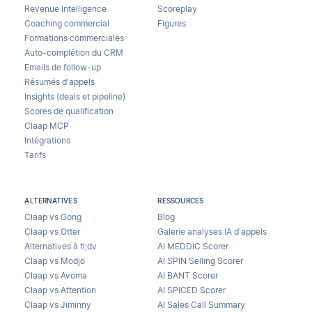
Revenue Intelligence
Scoreplay
Coaching commercial
Figures
Formations commerciales
Auto-complétion du CRM
Emails de follow-up
Résumés d'appels
Insights (deals et pipeline)
Scores de qualification
Claap MCP
Intégrations
Tarifs
ALTERNATIVES
RESSOURCES
Claap vs Gong
Blog
Claap vs Otter
Galerie analyses IA d’appels
Alternatives à tl;dv
AI MEDDIC Scorer
Claap vs Modjo
AI SPIN Selling Scorer
Claap vs Avoma
AI BANT Scorer
Claap vs Attention
AI SPICED Scorer
Claap vs Jiminny
AI Sales Call Summary