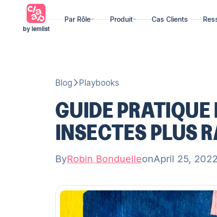
Par Rôle
Produit
Cas Clients
Res
by lemlist
Blog
Playbooks
GUIDE PRATIQUE 
INSECTES PLUS 
By
Robin Bonduelle
on
April 25, 202