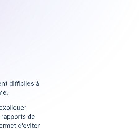
t difficiles à
me.
expliquer
 rapports de
ermet d'éviter