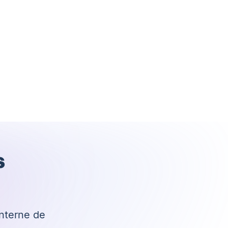
s
interne de