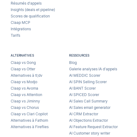
Résumés d'appels
Insights (deals et pipeline)
Scores de qualification
Claap MCP
Intégrations
Tarifs
ALTERNATIVES
RESSOURCES
Claap vs Gong
Blog
Claap vs Otter
Galerie analyses IA d’appels
Alternatives à tl;dv
AI MEDDIC Scorer
Claap vs Modjo
AI SPIN Selling Scorer
Claap vs Avoma
AI BANT Scorer
Claap vs Attention
AI SPICED Scorer
Claap vs Jiminny
AI Sales Call Summary
Claap vs Chorus
AI Sales email generator
Claap vs Clari Copilot
AI CRM Extractor
Alternatives à Fathom
AI Objections Extractor
Alternatives à Fireflies
AI Feature Request Extractor
AI Customer story writer