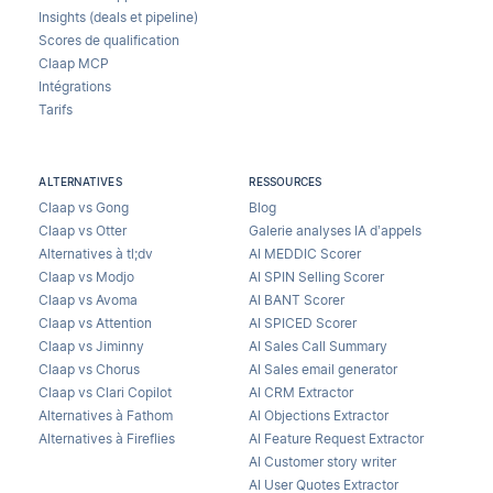
Insights (deals et pipeline)
Scores de qualification
Claap MCP
Intégrations
Tarifs
ALTERNATIVES
RESSOURCES
Claap vs Gong
Blog
Claap vs Otter
Galerie analyses IA d’appels
Alternatives à tl;dv
AI MEDDIC Scorer
Claap vs Modjo
AI SPIN Selling Scorer
Claap vs Avoma
AI BANT Scorer
Claap vs Attention
AI SPICED Scorer
Claap vs Jiminny
AI Sales Call Summary
Claap vs Chorus
AI Sales email generator
Claap vs Clari Copilot
AI CRM Extractor
Alternatives à Fathom
AI Objections Extractor
Alternatives à Fireflies
AI Feature Request Extractor
AI Customer story writer
AI User Quotes Extractor