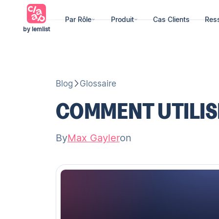
Par Rôle
Produit
Cas Clients
Res
by lemlist
Blog
Glossaire
COMMENT UTILISE
By
Max Gayler
on