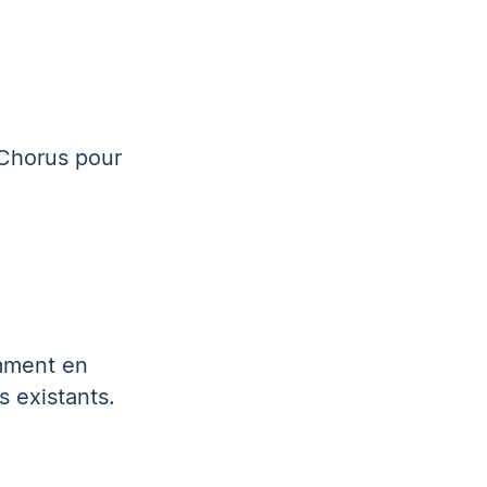
 Chorus pour
amment en
 existants.