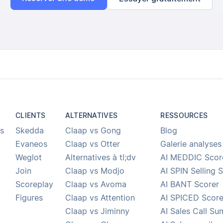
CLIENTS
ALTERNATIVES
RESSOURCES
s
Skedda
Claap vs Gong
Blog
Evaneos
Claap vs Otter
Galerie analyses
Weglot
Alternatives à tl;dv
AI MEDDIC Scor
Join
Claap vs Modjo
AI SPIN Selling 
Scoreplay
Claap vs Avoma
AI BANT Scorer
Figures
Claap vs Attention
AI SPICED Score
Claap vs Jiminny
AI Sales Call S