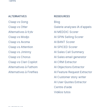
Tarifs
ALTERNATIVES
RESSOURCES
Claap vs Gong
Blog
Claap vs Otter
Galerie analyses IA d’appels
Alternatives à tl;dv
AI MEDDIC Scorer
Claap vs Modjo
AI SPIN Selling Scorer
Claap vs Avoma
AI BANT Scorer
Claap vs Attention
AI SPICED Scorer
Claap vs Jiminny
AI Sales Call Summary
Claap vs Chorus
AI Sales email generator
Claap vs Clari Copilot
AI CRM Extractor
Alternatives à Fathom
AI Objections Extractor
Alternatives à Fireflies
AI Feature Request Extractor
AI Customer story writer
AI User Quotes Extractor
Centre d'aide
Vidéos tutos