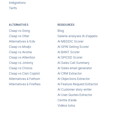
Intégrations
Tarifs
ALTERNATIVES
RESSOURCES
Claap vs Gong
Blog
Claap vs Otter
Galerie analyses IA d’appels
Alternatives à tl;dv
AI MEDDIC Scorer
Claap vs Modjo
AI SPIN Selling Scorer
Claap vs Avoma
AI BANT Scorer
Claap vs Attention
AI SPICED Scorer
Claap vs Jiminny
AI Sales Call Summary
Claap vs Chorus
AI Sales email generator
Claap vs Clari Copilot
AI CRM Extractor
Alternatives à Fathom
AI Objections Extractor
Alternatives à Fireflies
AI Feature Request Extractor
AI Customer story writer
AI User Quotes Extractor
Centre d'aide
Vidéos tutos