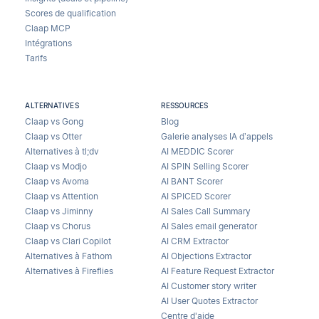
Scores de qualification
Claap MCP
Intégrations
Tarifs
ALTERNATIVES
RESSOURCES
Claap vs Gong
Blog
Claap vs Otter
Galerie analyses IA d’appels
Alternatives à tl;dv
AI MEDDIC Scorer
Claap vs Modjo
AI SPIN Selling Scorer
Claap vs Avoma
AI BANT Scorer
Claap vs Attention
AI SPICED Scorer
Claap vs Jiminny
AI Sales Call Summary
Claap vs Chorus
AI Sales email generator
Claap vs Clari Copilot
AI CRM Extractor
Alternatives à Fathom
AI Objections Extractor
Alternatives à Fireflies
AI Feature Request Extractor
AI Customer story writer
AI User Quotes Extractor
Centre d'aide