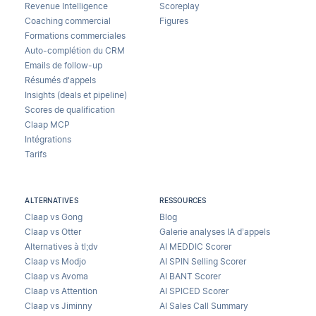
Revenue Intelligence
Scoreplay
Coaching commercial
Figures
Formations commerciales
Auto-complétion du CRM
Emails de follow-up
Résumés d'appels
Insights (deals et pipeline)
Scores de qualification
Claap MCP
Intégrations
Tarifs
ALTERNATIVES
RESSOURCES
Claap vs Gong
Blog
Claap vs Otter
Galerie analyses IA d’appels
Alternatives à tl;dv
AI MEDDIC Scorer
Claap vs Modjo
AI SPIN Selling Scorer
Claap vs Avoma
AI BANT Scorer
Claap vs Attention
AI SPICED Scorer
Claap vs Jiminny
AI Sales Call Summary