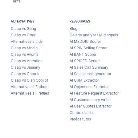
Tarifs
ALTERNATIVES
RESSOURCES
Claap vs Gong
Blog
Claap vs Otter
Galerie analyses IA d’appels
Alternatives à tl;dv
AI MEDDIC Scorer
Claap vs Modjo
AI SPIN Selling Scorer
Claap vs Avoma
AI BANT Scorer
Claap vs Attention
AI SPICED Scorer
Claap vs Jiminny
AI Sales Call Summary
Claap vs Chorus
AI Sales email generator
Claap vs Clari Copilot
AI CRM Extractor
Alternatives à Fathom
AI Objections Extractor
Alternatives à Fireflies
AI Feature Request Extractor
AI Customer story writer
AI User Quotes Extractor
Centre d'aide
Vidéos tutos