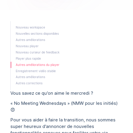
Nouveau workspace
Nouvelles sections disponibles
Autres améliorations
Nouveau player
Nouveau curseur de feedback
Player plus rapide
Autres améliorations du player
Enregistrement vidéo stable
Autres améliorations
Autres corrections
Vous savez ce qu'on aime le mercredi ?
« No Meeting Wednesdays » (NMW pour les initiés)
😍
Pour vous aider à faire la transition, nous sommes
super heureux d'annoncer de nouvelles
fonctionnalités conçues pour faciliter votre vie