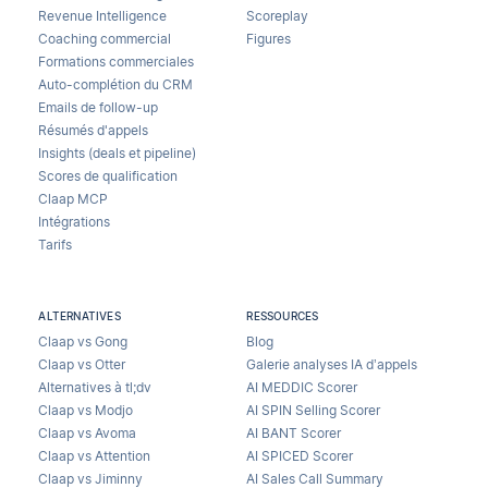
Revenue Intelligence
Scoreplay
Coaching commercial
Figures
Formations commerciales
Auto-complétion du CRM
Emails de follow-up
Résumés d'appels
Insights (deals et pipeline)
Scores de qualification
Claap MCP
Intégrations
Tarifs
ALTERNATIVES
RESSOURCES
Claap vs Gong
Blog
Claap vs Otter
Galerie analyses IA d’appels
Alternatives à tl;dv
AI MEDDIC Scorer
Claap vs Modjo
AI SPIN Selling Scorer
Claap vs Avoma
AI BANT Scorer
Claap vs Attention
AI SPICED Scorer
Claap vs Jiminny
AI Sales Call Summary