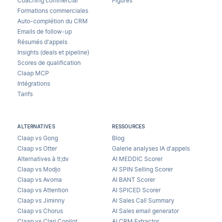
Coaching commercial
Figures
Formations commerciales
Auto-complétion du CRM
Emails de follow-up
Résumés d'appels
Insights (deals et pipeline)
Scores de qualification
Claap MCP
Intégrations
Tarifs
ALTERNATIVES
RESSOURCES
Claap vs Gong
Blog
Claap vs Otter
Galerie analyses IA d’appels
Alternatives à tl;dv
AI MEDDIC Scorer
Claap vs Modjo
AI SPIN Selling Scorer
Claap vs Avoma
AI BANT Scorer
Claap vs Attention
AI SPICED Scorer
Claap vs Jiminny
AI Sales Call Summary
Claap vs Chorus
AI Sales email generator
Claap vs Clari Copilot
AI CRM Extractor