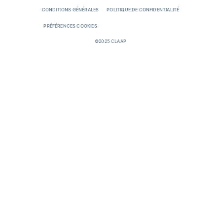
CONDITIONS GÉNÉRALES
POLITIQUE DE CONFIDENTIALITÉ
PRÉFÉRENCES COOKIES
©2025 CLAAP