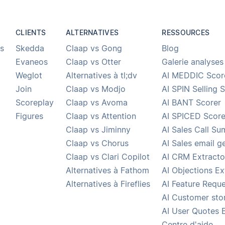
CLIENTS
ALTERNATIVES
RESSOURCES
s
Skedda
Claap vs Gong
Blog
Evaneos
Claap vs Otter
Galerie analyses
Weglot
Alternatives à tl;dv
AI MEDDIC Scor
Join
Claap vs Modjo
AI SPIN Selling 
Scoreplay
Claap vs Avoma
AI BANT Scorer
Figures
Claap vs Attention
AI SPICED Score
Claap vs Jiminny
AI Sales Call S
Claap vs Chorus
AI Sales email g
Claap vs Clari Copilot
AI CRM Extracto
Alternatives à Fathom
AI Objections Ex
Alternatives à Fireflies
AI Feature Reque
AI Customer stor
AI User Quotes 
Centre d'aide