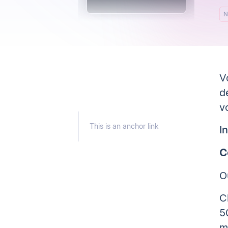
N
V
d
v
This is an anchor link
I
C
O
C
5
m