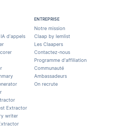
ENTREPRISE
Notre mission
 IA d’appels
Claap by lemlist
er
Les Claapers
Scorer
Contactez-nous
Programme d'affiliation
r
Communauté
ummary
Ambassadeurs
enerator
On recrute
r
tractor
st Extractor
y writer
Extractor