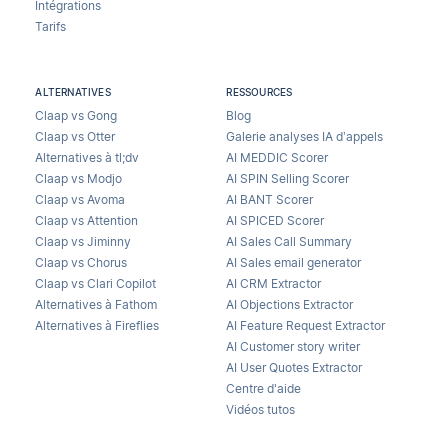
Intégrations
Tarifs
ALTERNATIVES
RESSOURCES
Claap vs Gong
Blog
Claap vs Otter
Galerie analyses IA d’appels
Alternatives à tl;dv
AI MEDDIC Scorer
Claap vs Modjo
AI SPIN Selling Scorer
Claap vs Avoma
AI BANT Scorer
Claap vs Attention
AI SPICED Scorer
Claap vs Jiminny
AI Sales Call Summary
Claap vs Chorus
AI Sales email generator
Claap vs Clari Copilot
AI CRM Extractor
Alternatives à Fathom
AI Objections Extractor
Alternatives à Fireflies
AI Feature Request Extractor
AI Customer story writer
AI User Quotes Extractor
Centre d'aide
Vidéos tutos