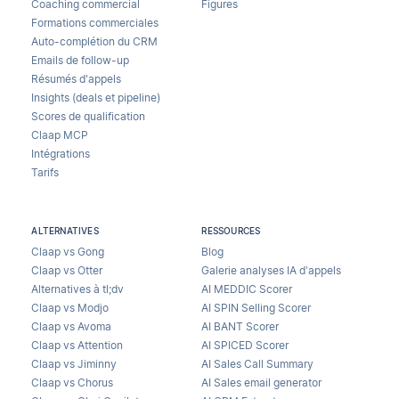
Coaching commercial
Figures
Formations commerciales
Auto-complétion du CRM
Emails de follow-up
Résumés d'appels
Insights (deals et pipeline)
Scores de qualification
Claap MCP
Intégrations
Tarifs
ALTERNATIVES
RESSOURCES
Claap vs Gong
Blog
Claap vs Otter
Galerie analyses IA d’appels
Alternatives à tl;dv
AI MEDDIC Scorer
Claap vs Modjo
AI SPIN Selling Scorer
Claap vs Avoma
AI BANT Scorer
Claap vs Attention
AI SPICED Scorer
Claap vs Jiminny
AI Sales Call Summary
Claap vs Chorus
AI Sales email generator