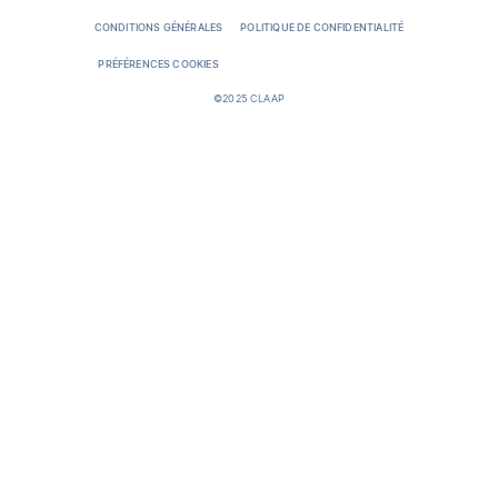
CONDITIONS GÉNÉRALES
POLITIQUE DE CONFIDENTIALITÉ
PRÉFÉRENCES COOKIES
©2025 CLAAP