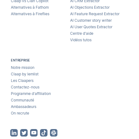
Claap vs Clari Copilot
AI CRM Extractor
Alternatives à Fathom
AI Objections Extractor
Alternatives à Fireflies
AI Feature Request Extractor
AI Customer story writer
AI User Quotes Extractor
Centre d'aide
Vidéos tutos
ENTREPRISE
Notre mission
Claap by lemlist
Les Claapers
Contactez-nous
Programme d'affiliation
Communauté
Ambassadeurs
On recrute