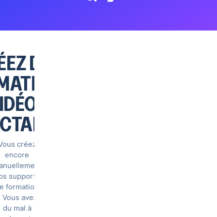
ÉEZ DES
MATIONS
IDÉOS
ACTANTES
Vous créez
encore
anuellement
os supports
e formation
? Vous avez
du mal à