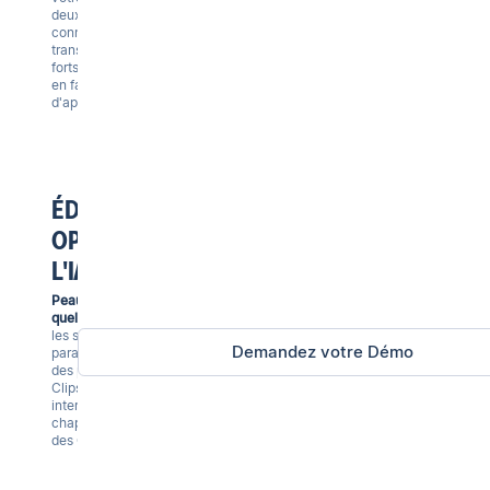
deux pour partager vos
connaissances clés, ou
transformez des moments
forts d'appels internes pour
en faire des contenus
d'apprentissage.
ÉDITION
OPTIMISÉE PAR
L'IA
Peaufinez vos vidéos en
quelques minutes.
Supprimez
les silences, les mots
Demandez votre Démo
parasites, ou gardez juste
des parties avec les “Magic
Clips”. Ajoutez des éléments
interactifs comme des
chapitres, des sondages ou
des CTAs.