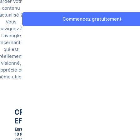
arder votre
contenu
actualisé ?
Commencez gratuitement
Vous
naviguez à
l'aveugle
oncernant ce
qui est
réellement
visionné,
apprécié ou
ême utile ?
CRÉATION SANS
EFFORT
Enregistrez des formations
10 fois plus vite.
Capturez
votre écran, webcam, ou les