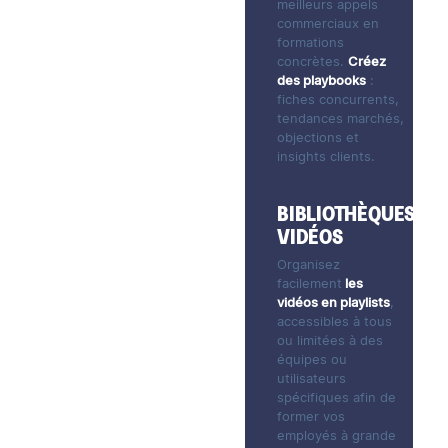
meilleurs appels
commerciaux en
formations
concrètes.
Créez
des playbooks
:
fiches concurrents,
tendances marchés,
objections et
insights clients.
BIBLIOTHÈQUES
VIDÉOS
Organisez
facilement
les
vidéos en playlists
,
accessibles à tous
ou limitées à des
équipes ou
utilisateurs
spécifiques afin de
former vos
employés à grande