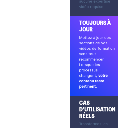
aucune expertise
vidéo requise.
TOUJOURS À
JOUR
Mettez à jour des
sections de vos
vidéos de formation
sans tout
recommencer.
Lorsque les
processus
changent,
votre
contenu reste
pertinent.
CAS
D'UTILISATION
RÉELS
Transformez les