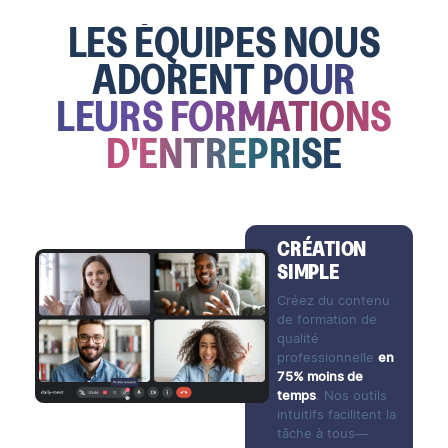
LES ÉQUIPES NOUS
ADORENT
POUR
LEURS FORMATIONS
D'ENTREPRISE
CRÉATION
SIMPLE
Créez du contenu
de formation de
qualité
professionnelle
en
75% moins de
temps
. Nos outils
intuitifs facilitent la
tâche à tous—