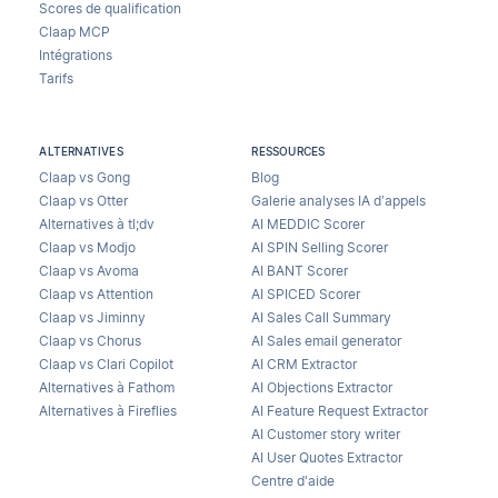
Scores de qualification
Claap MCP
Intégrations
Tarifs
ALTERNATIVES
RESSOURCES
Claap vs Gong
Blog
Claap vs Otter
Galerie analyses IA d’appels
Alternatives à tl;dv
AI MEDDIC Scorer
Claap vs Modjo
AI SPIN Selling Scorer
Claap vs Avoma
AI BANT Scorer
Claap vs Attention
AI SPICED Scorer
Claap vs Jiminny
AI Sales Call Summary
Claap vs Chorus
AI Sales email generator
Claap vs Clari Copilot
AI CRM Extractor
Alternatives à Fathom
AI Objections Extractor
Alternatives à Fireflies
AI Feature Request Extractor
AI Customer story writer
AI User Quotes Extractor
Centre d'aide