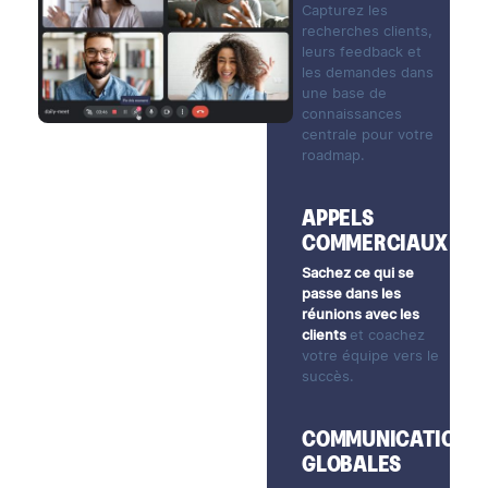
Capturez les
recherches clients,
leurs feedback et
les demandes dans
une base de
connaissances
centrale pour votre
roadmap.
APPELS
COMMERCIAUX
Sachez ce qui se
passe dans les
réunions avec les
clients
et coachez
votre équipe vers le
succès.
COMMUNICATIONS
GLOBALES