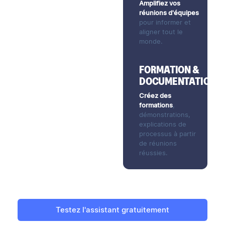
Amplifiez vos
réunions d'équipes
pour informer et
aligner tout le
monde.
FORMATION &
DOCUMENTATION
Créez des
formations
,
démonstrations,
explications de
processus à partir
de réunions
réussies.
Testez l'assistant gratuitement