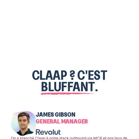
CLAAP ? C'EST
BLUFFANT
.
JAMES GIBSON
GENERAL MANAGER
On a branché Claap à notre stack outbound via MCP et nos taux de