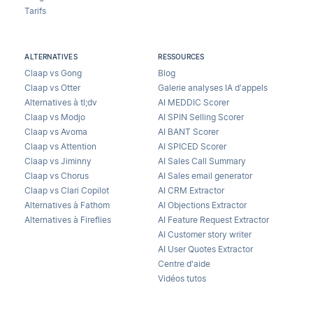
Tarifs
ALTERNATIVES
RESSOURCES
Claap vs Gong
Blog
Claap vs Otter
Galerie analyses IA d’appels
Alternatives à tl;dv
AI MEDDIC Scorer
Claap vs Modjo
AI SPIN Selling Scorer
Claap vs Avoma
AI BANT Scorer
Claap vs Attention
AI SPICED Scorer
Claap vs Jiminny
AI Sales Call Summary
Claap vs Chorus
AI Sales email generator
Claap vs Clari Copilot
AI CRM Extractor
Alternatives à Fathom
AI Objections Extractor
Alternatives à Fireflies
AI Feature Request Extractor
AI Customer story writer
AI User Quotes Extractor
Centre d'aide
Vidéos tutos